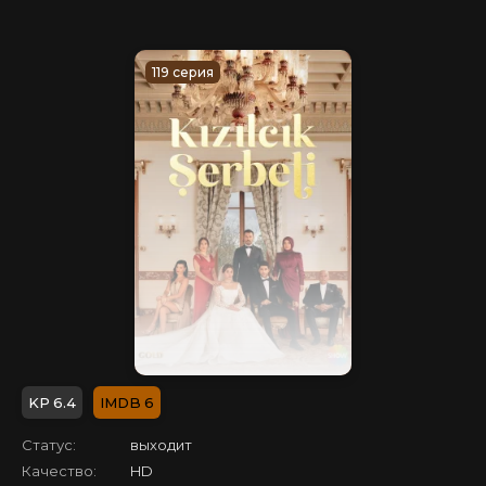
119 серия
6.4
6
Статус:
выходит
Качество:
HD