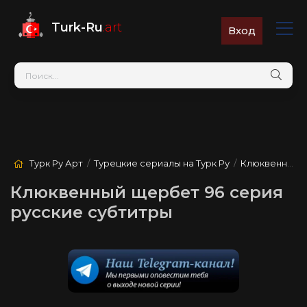
Turk-Ru
.art
Вход
Турк Ру Арт
/
Турецкие сериалы на Турк Ру
/
Клюквенный щербет
Клюквенный щербет 96 серия
русские субтитры