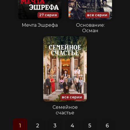
27 серия
все серии
Мечта Эшрефа
Основание:
Осман
все серии
Семейное
счастье
1
2
3
4
5
6