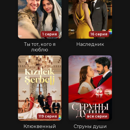
1 серия
16 серия
Ты тот, кого я
Наследник
люблю
119 серия
все серии
Клюквенный
Струны души