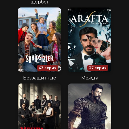
щербет
43 серия
37 серия
Беззащитные
Между