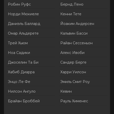
Робин Руфс
Бернд Лено
Норди Мюкиеле
Кенни Тете
Даниэль Баллард
Йоаким Андерсен
Омар Альдерете
Кальвин Басси
Трей Хьюм
Райан Сессеньон
Ноа Садики
Алекс Ивоби
Джоселин Та Би
Сандер Берге
Хабиб Диарра
Харри Уилсон
Энцо Ле Фе
Эмиль Смит Роу
Нилсон Ангуло
Кевин
Брайан Броббей
Рауль Хименес