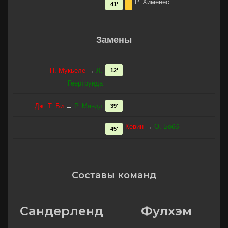
Р. Хименес
41'
Замены
Н. Мукьеле
→
Л.
12'
Геертруида
Дж. Т. Би
→
Р. Мандл
39'
Кевин
→
О. Бобб
45'
Составы команд
Сандерленд
Фулхэм