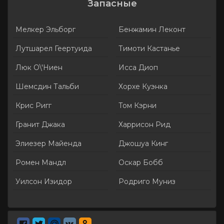
Запасные
Мелкер Эльборг
Бенжамин Леконт
Лутшарел Геертуида
Тимоти Кастанье
Люк О\'Ниен
Исса Диоп
Шемсдин Тальби
Хорхе Куэнка
Крис Ригг
Том Кэрни
Гранит Джака
Харрисон Рид
Элиезер Майенда
Джошуа Кинг
Ромен Мандл
Оскар Бобб
Уилсон Изидор
Родриго Муниз