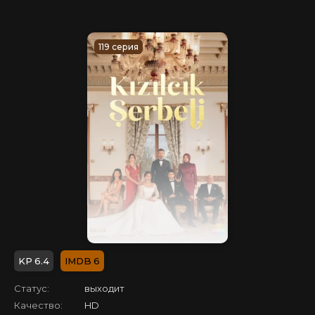
119 серия
6.4
6
Статус:
выходит
Качество:
HD