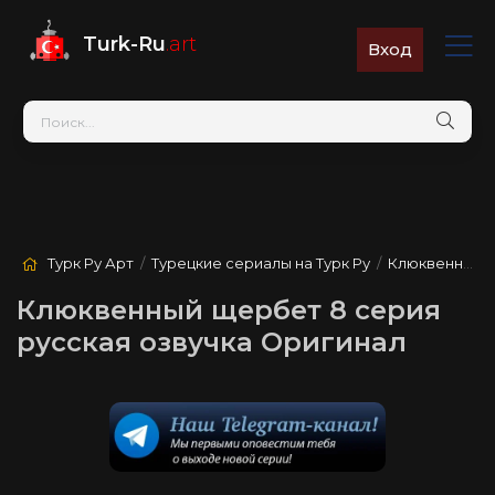
Turk-Ru
.art
Вход
Турк Ру Арт
/
Турецкие сериалы на Турк Ру
/
Клюквенный щербет
Клюквенный щербет 8 серия
русская озвучка Оригинал