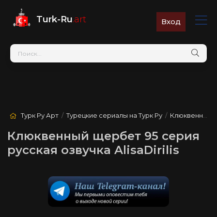
Turk-Ru
.art
Вход
Турк Ру Арт
/
Турецкие сериалы на Турк Ру
/
Клюквенный щербет
Клюквенный щербет 95 серия
русская озвучка AlisaDirilis