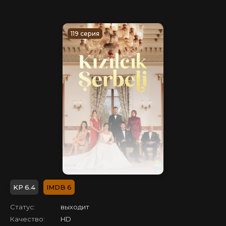
119 серия
6.4
6
Статус:
выходит
Качество:
HD