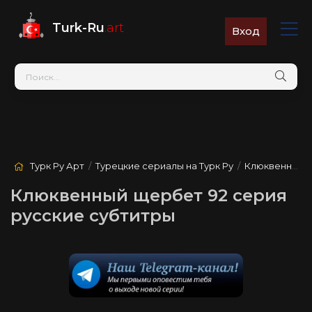
Turk-Ru
.art
Вход
Турк Ру Арт
/
Турецкие сериалы на Турк Ру
/
Клюквенный щербет
Клюквенный щербет 92 серия
русские субтитры