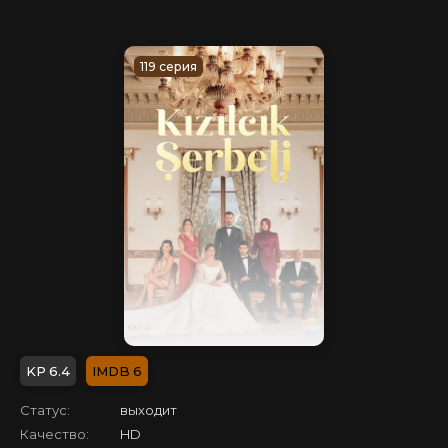
119 серия
6.4
6
Статус:
выходит
Качество:
HD