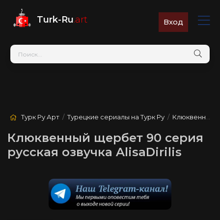
Turk-Ru
.art
Вход
Турк Ру Арт
/
Турецкие сериалы на Турк Ру
/
Клюквенный щербет
Клюквенный щербет 90 серия
русская озвучка AlisaDirilis