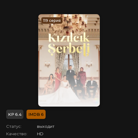
119 серия
6.4
6
Статус:
выходит
Качество:
HD