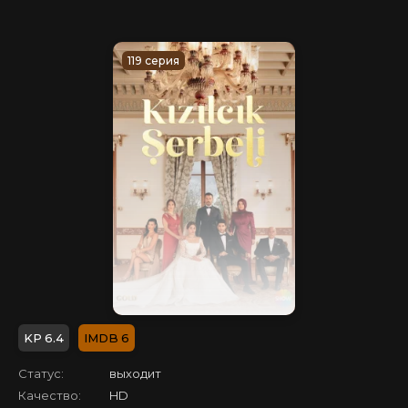
119 серия
6.4
6
Статус:
выходит
Качество:
HD