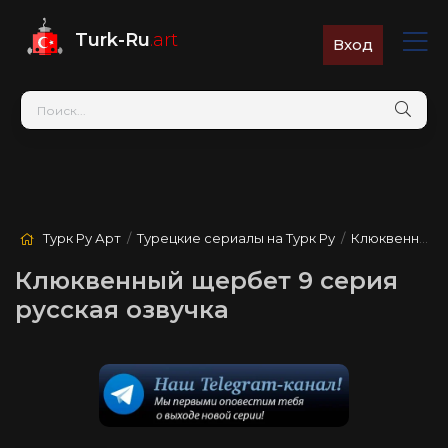
Turk-Ru
.art
Вход
Турк Ру Арт
/
Турецкие сериалы на Турк Ру
/
Клюквенный щербет
Клюквенный щербет 9 серия
русская озвучка