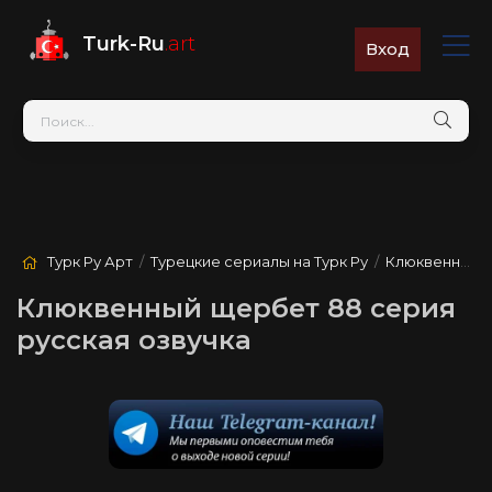
Turk-Ru
.art
Вход
Турк Ру Арт
/
Турецкие сериалы на Турк Ру
/
Клюквенный щербет
Клюквенный щербет 88 серия
русская озвучка