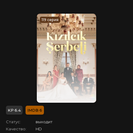
119 серия
6.4
6
Статус:
выходит
Качество:
HD