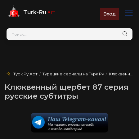
Turk-Ru
.art
Вход
Турк Ру Арт
/
Турецкие сериалы на Турк Ру
/
Клюквенный щербет
Клюквенный щербет 87 серия
русские субтитры