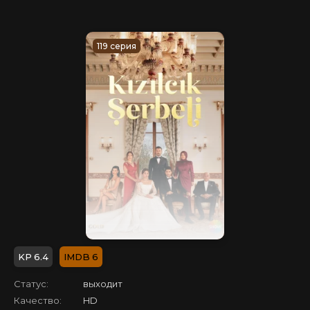
119 серия
6.4
6
Статус:
выходит
Качество:
HD