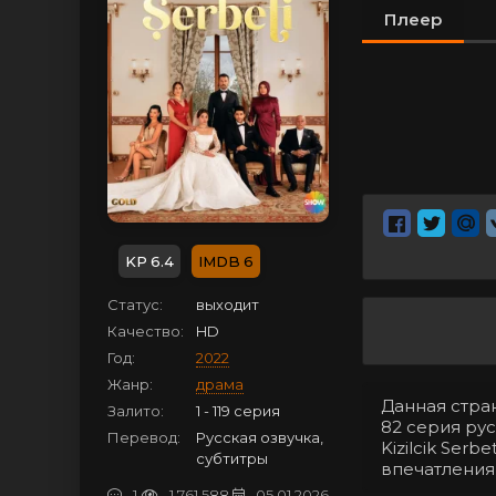
Плеер
6.4
6
Статус:
выходит
Качество:
HD
Год:
2022
Жанр:
драма
Данная стра
Залито:
1 - 119 серия
82 серия ру
Перевод:
Русская озвучка,
Kizilcik Ser
субтитры
впечатления
1
1 761 588
05.01.2026