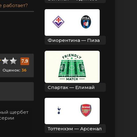
е работает?
Фиорентина — Пиза
7.9
Оценок:
36
Спартак — Елимай
нный щербет
 серии
Тоттенхэм — Арсенал