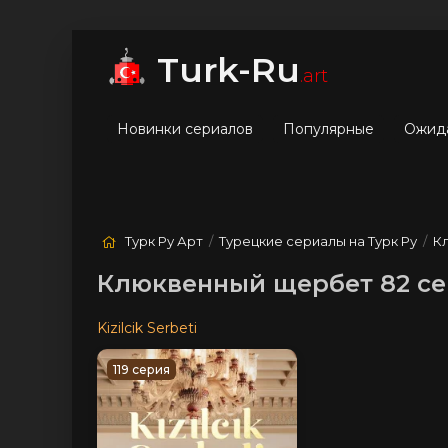
мые
Лучшие
Жанры
Turk-Ru
.art
Новинки сериалов
Популярные
Ожид
Турк Ру Арт
/
Турецкие сериалы на Турк Ру
/
К
Клюквенный щербет 82 се
Kizilcik Serbeti
119 серия