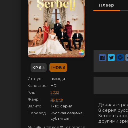
Плеер
6.4
6
Статус:
выходит
Качество:
HD
Год:
2022
Жанр:
драма
Данная стра
Залито:
1 - 119 серия
8 серия русс
Перевод:
Русская озвучка,
Serbeti в х
субтитры
другими зри
1
1 761 586
05.01.2026