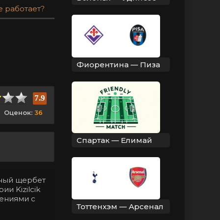
е работает?
Фиорентина — Пиза
7.9
Оценок:
36
Спартак — Елимай
нный щербет
и Kizilcik
лениями с
Тоттенхэм — Арсенал