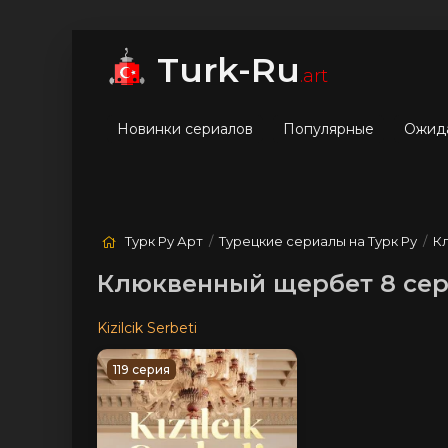
мые
Лучшие
Жанры
Turk-Ru
.art
Новинки сериалов
Популярные
Ожид
Турк Ру Арт
/
Турецкие сериалы на Турк Ру
/
К
Клюквенный щербет 8 сер
Kizilcik Serbeti
119 серия