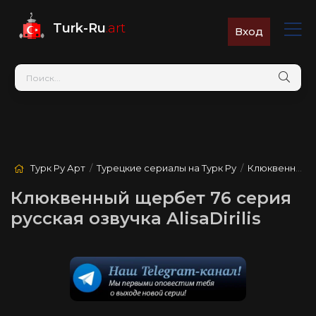
Turk-Ru
.art
Вход
Турк Ру Арт
/
Турецкие сериалы на Турк Ру
/
Клюквенный щербет
Клюквенный щербет 76 серия
русская озвучка AlisaDirilis