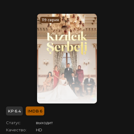
119 серия
6.4
6
Статус:
выходит
Качество:
HD