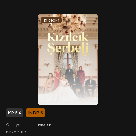
119 серия
6.4
6
Статус:
выходит
Качество:
HD