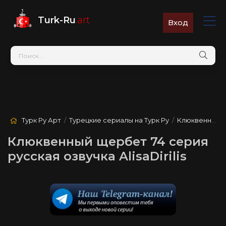
Turk-Ru
.art
Вход
Турк Ру Арт
/
Турецкие сериалы на Турк Ру
/
Клюквенный щербет
Клюквенный щербет 74 серия
русская озвучка AlisaDirilis