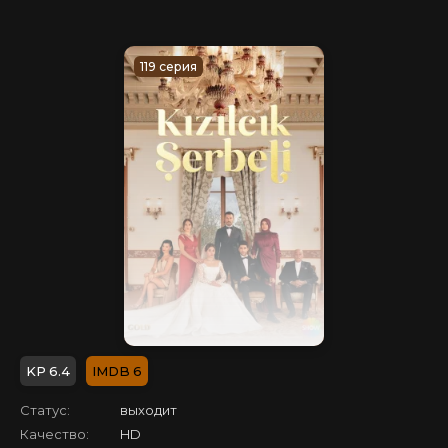
119 серия
6.4
6
Статус:
выходит
Качество:
HD