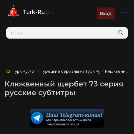
Turk-Ru
.art
Вход
Турк Ру Арт
/
Турецкие сериалы на Турк Ру
/
Клюквенный щербет
Клюквенный щербет 73 серия
русские субтитры