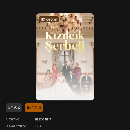
119 серия
6.4
6
Статус:
выходит
Качество:
HD