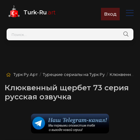
Turk-Ru
.art
Вход
Турк Ру Арт
/
Турецкие сериалы на Турк Ру
/
Клюквенный щербет
Клюквенный щербет 73 серия
русская озвучка