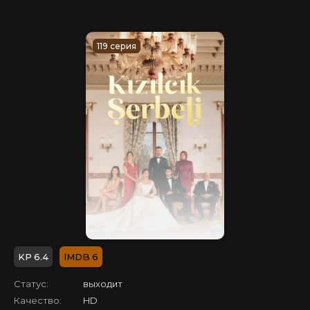
119 серия
6.4
6
Статус:
выходит
Качество:
HD