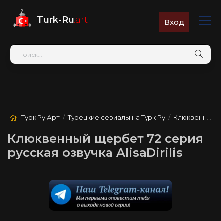
Turk-Ru
.art
Вход
Турк Ру Арт
/
Турецкие сериалы на Турк Ру
/
Клюквенный щербет
Клюквенный щербет 72 серия
русская озвучка AlisaDirilis