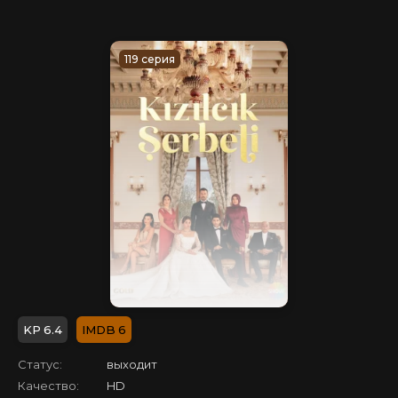
119 серия
6.4
6
Статус:
выходит
Качество:
HD