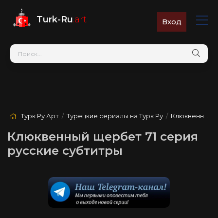
Turk-Ru
.art
Вход
Турк Ру Арт
/
Турецкие сериалы на Турк Ру
/
Клюквенный щербет
Клюквенный щербет 71 серия
русские субтитры