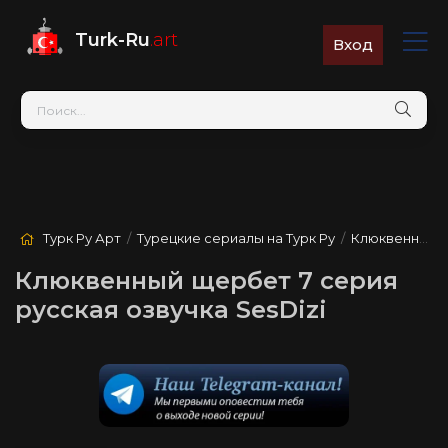
Turk-Ru
.art
Вход
Турк Ру Арт
/
Турецкие сериалы на Турк Ру
/
Клюквенный щербет
Клюквенный щербет 7 серия
русская озвучка SesDizi