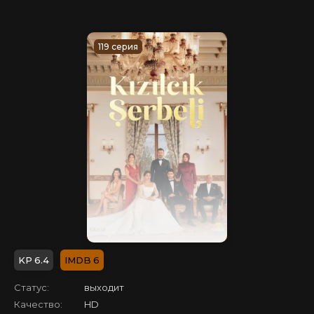
119 серия
6.4
6
Статус:
выходит
Качество:
HD