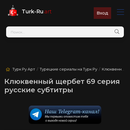
Turk-Ru
.art
Вход
Турк Ру Арт
/
Турецкие сериалы на Турк Ру
/
Клюквенный щербет
Клюквенный щербет 69 серия
русские субтитры