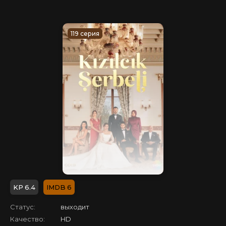
119 серия
6.4
6
Статус:
выходит
Качество:
HD