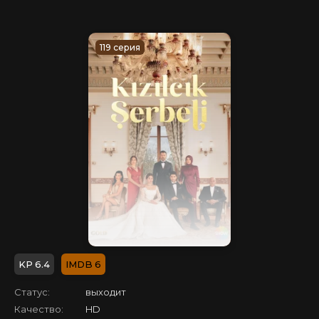
119 серия
6.4
6
Статус:
выходит
Качество:
HD