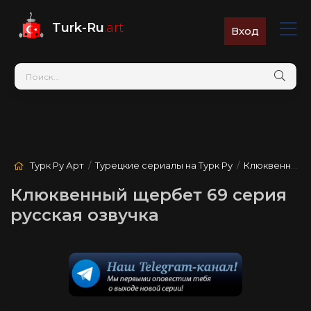
Turk-Ru
.art
Вход
Турк Ру Арт
/
Турецкие сериалы на Турк Ру
/
Клюквенный щербет
Клюквенный щербет 69 серия
русская озвучка