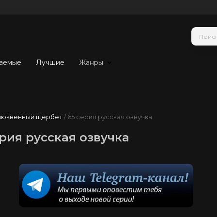
аемые
Лучшие
Жанры
люквенный щербет
/ 65 серия русская озвучка
рия русская озвучка