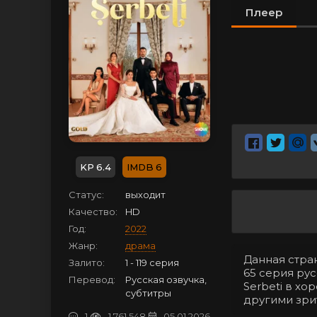
Плеер
6.4
6
Статус:
выходит
Качество:
HD
Год:
2022
Жанр:
драма
Данная стра
Залито:
1 - 119 серия
65 серия рус
Перевод:
Русская озвучка,
Serbeti в х
субтитры
другими зри
1
1 761 548
05.01.2026