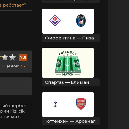
е работает?
Фиорентина — Пиза
7.9
Оценок:
36
Спартак — Елимай
нный щербет
ии Kizilcik
лениями с
Тоттенхэм — Арсенал