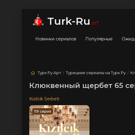
мые
Лучшие
Жанры
Turk-Ru
.art
Новинки сериалов
Популярные
Ожид
Турк Ру Арт
/
Турецкие сериалы на Турк Ру
/
К
Клюквенный щербет 65 се
Kizilcik Serbeti
119 серия