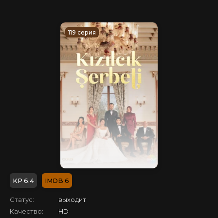
119 серия
6.4
6
Статус:
выходит
Качество:
HD