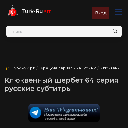
Turk-Ru
.art
Вход
Турк Ру Арт
/
Турецкие сериалы на Турк Ру
/
Клюквенный щербет
Клюквенный щербет 64 серия
русские субтитры