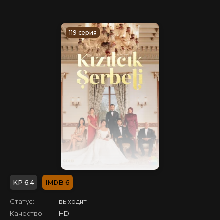
119 серия
6.4
6
Статус:
выходит
Качество:
HD