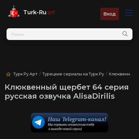
Turk-Ru
.art
Вход
Турк Ру Арт
/
Турецкие сериалы на Турк Ру
/
Клюквенный щербет
Клюквенный щербет 64 серия
русская озвучка AlisaDirilis