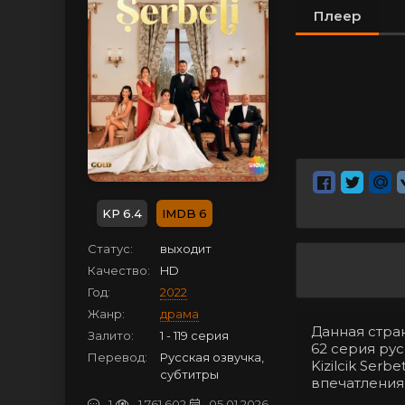
Плеер
6.4
6
Статус:
выходит
Качество:
HD
Год:
2022
Жанр:
драма
Данная стра
Залито:
1 - 119 серия
62 серия ру
Перевод:
Русская озвучка,
Kizilcik Ser
субтитры
впечатления
1
1 761 602
05.01.2026