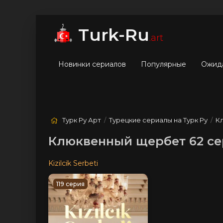
мые
Лучшие
Жанры
Turk-Ru
.art
Новинки сериалов
Популярные
Ожид
Турк Ру Арт
/
Турецкие сериалы на Турк Ру
/
К
Клюквенный щербет 62 се
Kizilcik Serbeti
119 серия