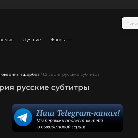
аемые
Лучшие
Жанры
люквенный щербет
/ 62 серия русские субтитры
рия русские субтитры