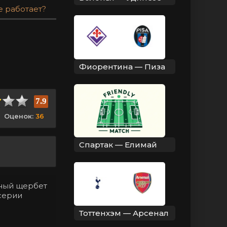
е работает?
Фиорентина — Пиза
7.9
Оценок:
36
Спартак — Елимай
нный щербет
 серии
Тоттенхэм — Арсенал