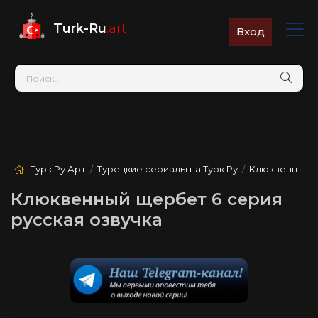
Turk-Ru
.art
Вход
Турк Ру Арт
/
Турецкие сериалы на Турк Ру
/
Клюквенный щербет
Клюквенный щербет 6 серия
русская озвучка