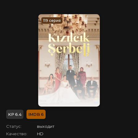
119 серия
6.4
6
Статус:
выходит
Качество:
HD