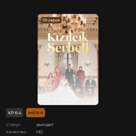
119 серия
6.4
6
Статус:
выходит
Качество:
HD