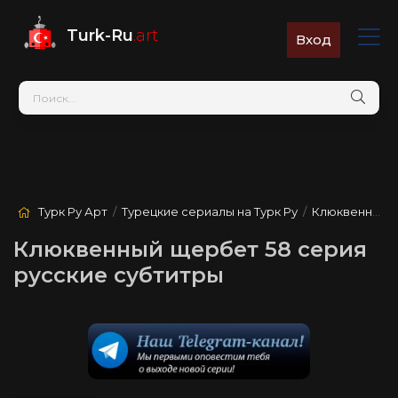
Turk-Ru
.art
Вход
Турк Ру Арт
/
Турецкие сериалы на Турк Ру
/
Клюквенный щербет
Клюквенный щербет 58 серия
русские субтитры