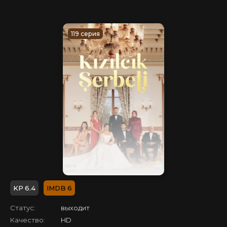
119 серия
6.4
6
Статус:
выходит
Качество:
HD