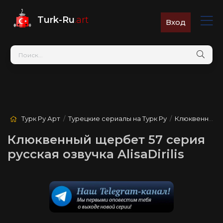
Turk-Ru
.art
Вход
Турк Ру Арт
/
Турецкие сериалы на Турк Ру
/
Клюквенный щербет
Клюквенный щербет 57 серия
русская озвучка AlisaDirilis