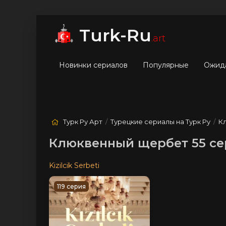
мые
Лучшие
Жанры
Turk-Ru
.art
Новинки сериалов
Популярные
Ожид
Турк Ру Арт
/
Турецкие сериалы на Турк Ру
/
К
Клюквенный щербет 55 се
Kizilcik Serbeti
119 серия