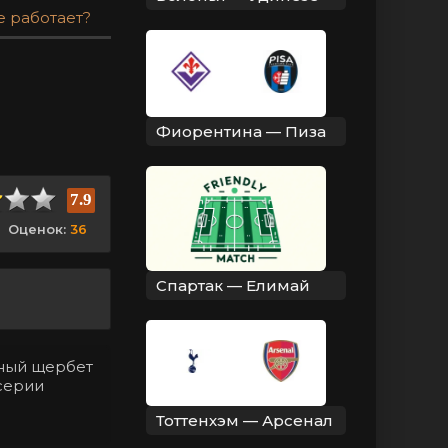
е работает?
Фиорентина — Пиза
7.9
Оценок:
36
Спартак — Елимай
нный щербет
 серии
Тоттенхэм — Арсенал