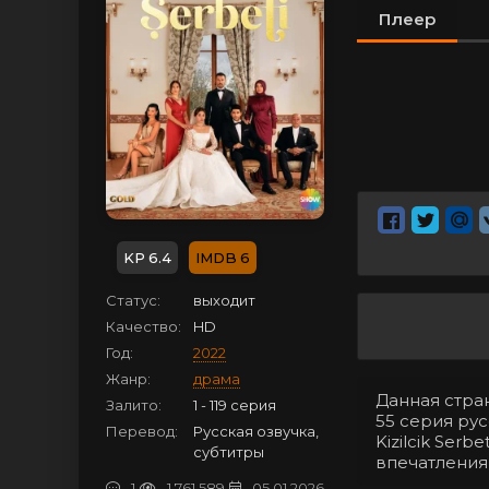
Плеер
6.4
6
Статус:
выходит
Качество:
HD
Год:
2022
Жанр:
драма
Данная стра
Залито:
1 - 119 серия
55 серия ру
Перевод:
Русская озвучка,
Kizilcik Ser
субтитры
впечатления
1
1 761 589
05.01.2026