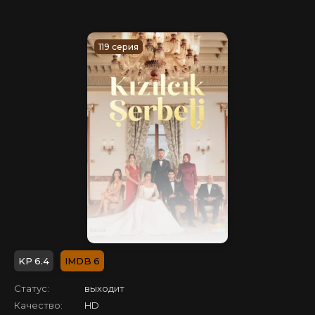
119 серия
6.4
6
Статус:
выходит
Качество:
HD