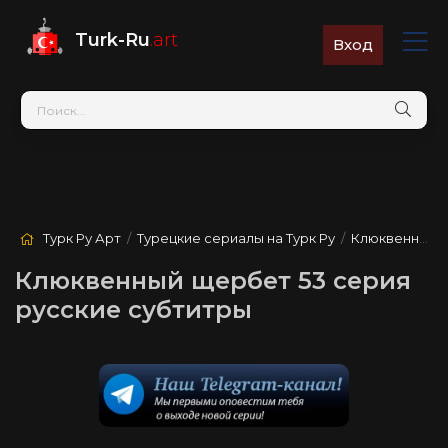
Turk-Ru
.art
Вход
Турк Ру Арт
/
Турецкие сериалы на Турк Ру
/
Клюквенный щербет
Клюквенный щербет 53 серия
русские субтитры