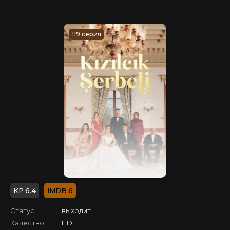
119 серия
6.4
6
Статус:
выходит
Качество:
HD