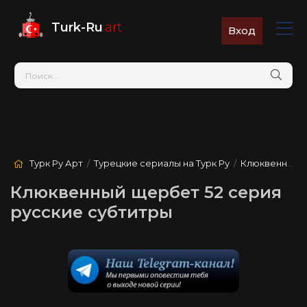
Turk-Ru
.art
Вход
Турк Ру Арт
/
Турецкие сериалы на Турк Ру
/
Клюквенный щербет
Клюквенный щербет 52 серия
русские субтитры