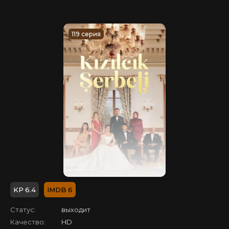
119 серия
6.4
6
Статус:
выходит
Качество:
HD