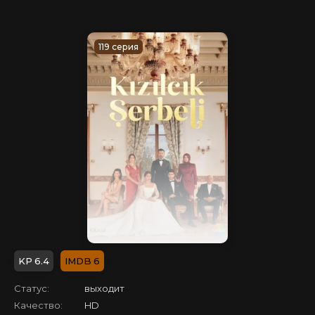
119 серия
6.4
6
Статус:
выходит
Качество:
HD