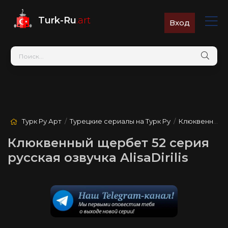
Turk-Ru
.art
Вход
Турк Ру Арт
/
Турецкие сериалы на Турк Ру
/
Клюквенный щербет
Клюквенный щербет 52 серия
русская озвучка AlisaDirilis