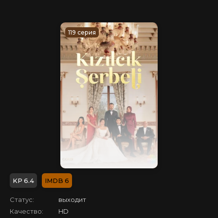
119 серия
6.4
6
Статус:
выходит
Качество:
HD