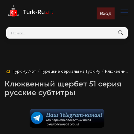
Turk-Ru
.art
Вход
Турк Ру Арт
/
Турецкие сериалы на Турк Ру
/
Клюквенный щербет
Клюквенный щербет 51 серия
русские субтитры