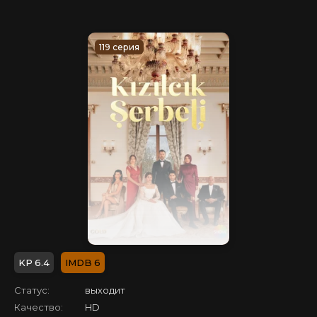
119 серия
6.4
6
Статус:
выходит
Качество:
HD