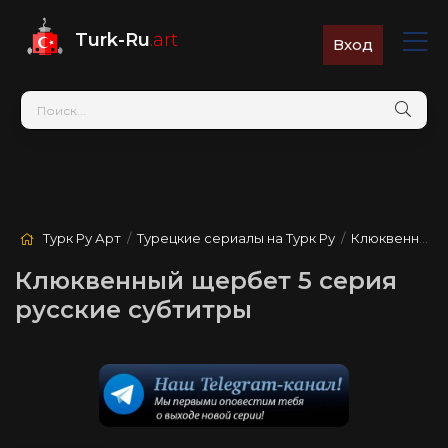
Turk-Ru
.art
Вход
Турк Ру Арт
/
Турецкие сериалы на Турк Ру
/
Клюквенный щербет
Клюквенный щербет 5 серия
русские субтитры