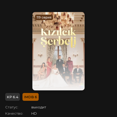
119 серия
6.4
6
Статус:
выходит
Качество:
HD