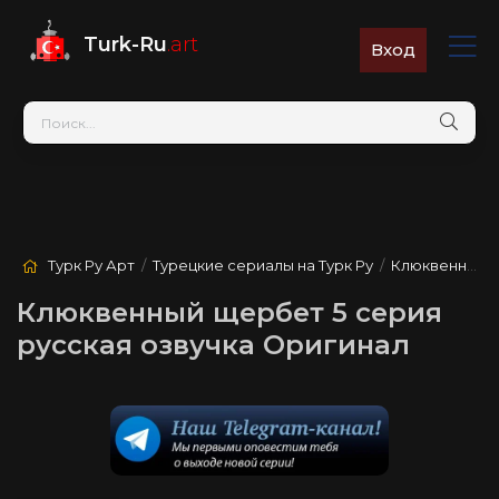
Turk-Ru
.art
Вход
Турк Ру Арт
/
Турецкие сериалы на Турк Ру
/
Клюквенный щербет
Клюквенный щербет 5 серия
русская озвучка Оригинал