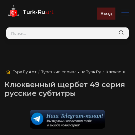
Turk-Ru
.art
Вход
Турк Ру Арт
/
Турецкие сериалы на Турк Ру
/
Клюквенный щербет
Клюквенный щербет 49 серия
русские субтитры