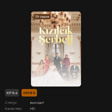
119 серия
6.4
6
Статус:
выходит
Качество:
HD