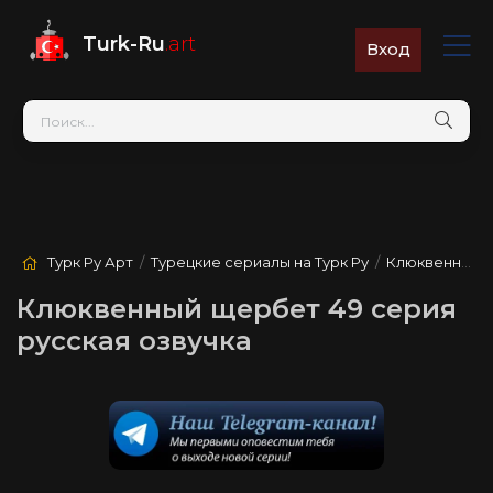
Turk-Ru
.art
Вход
Турк Ру Арт
/
Турецкие сериалы на Турк Ру
/
Клюквенный щербет
Клюквенный щербет 49 серия
русская озвучка