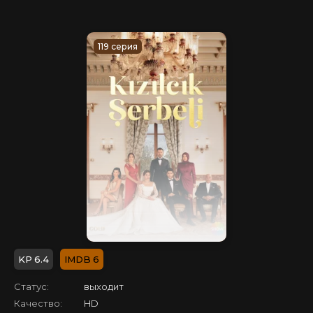
119 серия
6.4
6
Статус:
выходит
Качество:
HD