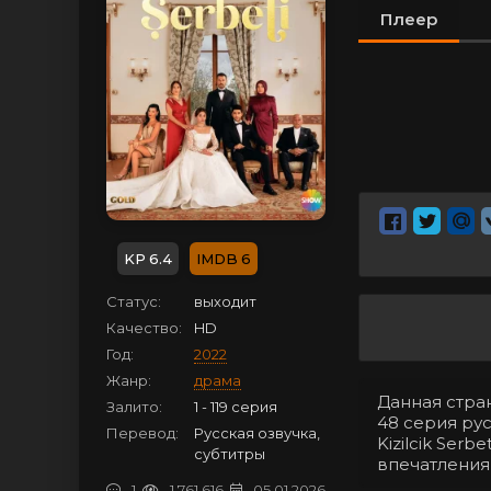
Плеер
6.4
6
Статус:
выходит
Качество:
HD
Год:
2022
Жанр:
драма
Данная стра
Залито:
1 - 119 серия
48 серия ру
Перевод:
Русская озвучка,
Kizilcik Ser
субтитры
впечатления
1
1 761 616
05.01.2026