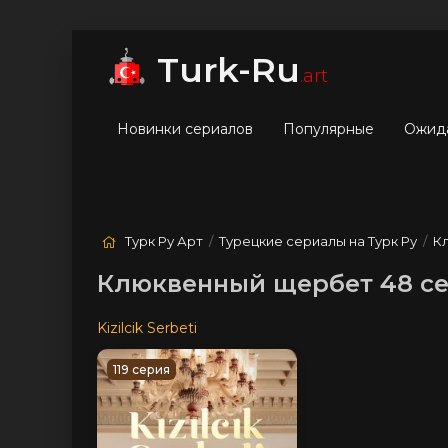
мые
Лучшие
Жанры
Turk-Ru
.art
Новинки сериалов
Популярные
Ожид
Турк Ру Арт
/
Турецкие сериалы на Турк Ру
/
К
Клюквенный щербет 48 се
Kizilcik Serbeti
119 серия