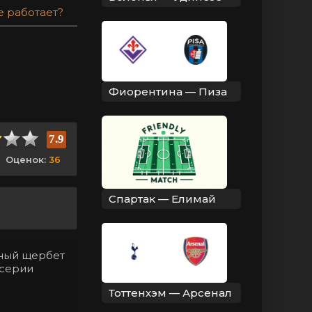
е работает?
Фиорентина — Пиза
7.9
Оценок:
36
Спартак — Елимай
нный щербет
 серии
Тоттенхэм — Арсенал