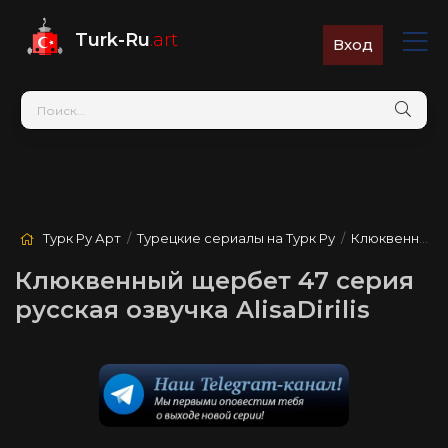
Turk-Ru
.art
Вход
Турк Ру Арт
/
Турецкие сериалы на Турк Ру
/
Клюквенный щербет
Клюквенный щербет 47 серия
русская озвучка AlisaDirilis