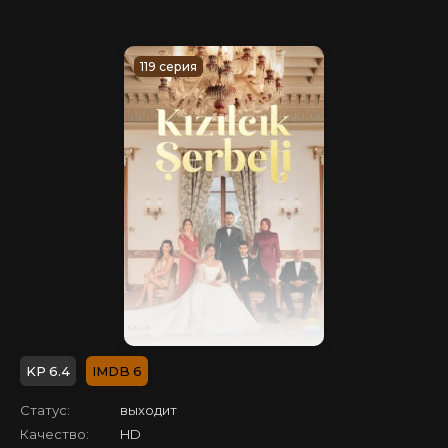
119 серия
6.4
6
Статус:
выходит
Качество:
HD