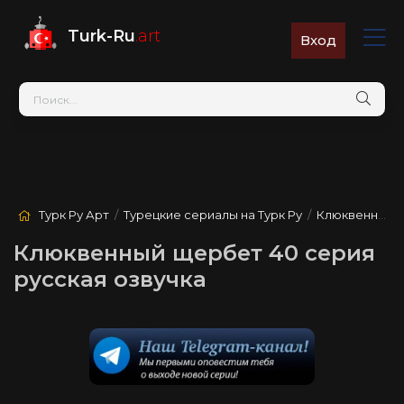
Turk-Ru
.art
Вход
Турк Ру Арт
/
Турецкие сериалы на Турк Ру
/
Клюквенный щербет
Клюквенный щербет 40 серия
русская озвучка