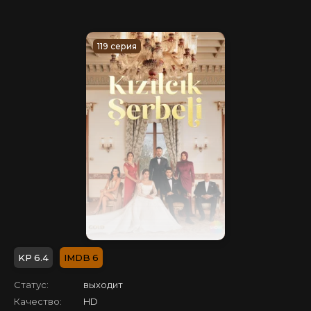
119 серия
6.4
6
Статус:
выходит
Качество:
HD