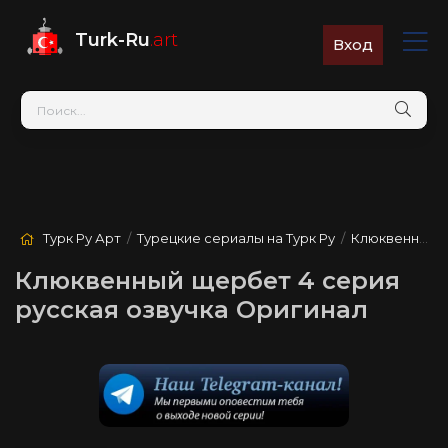
Turk-Ru
.art
Вход
Турк Ру Арт
/
Турецкие сериалы на Турк Ру
/
Клюквенный щербет
Клюквенный щербет 4 серия
русская озвучка Оригинал