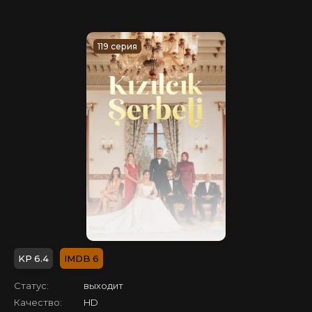
119 серия
6.4
6
Статус:
выходит
Качество:
HD