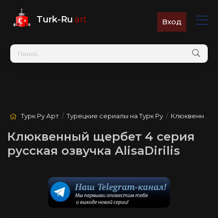
Turk-Ru
.art
Вход
Турк Ру Арт
/
Турецкие сериалы на Турк Ру
/
Клюквенный щербет
Клюквенный щербет 4 серия
русская озвучка AlisaDirilis