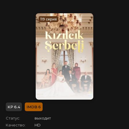
119 серия
6.4
6
Статус:
выходит
Качество:
HD