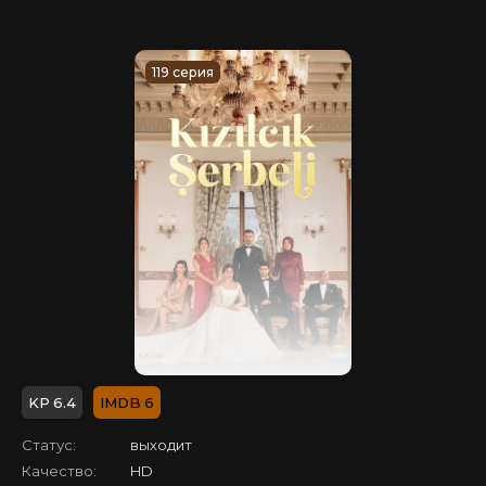
119 серия
6.4
6
Статус:
выходит
Качество:
HD