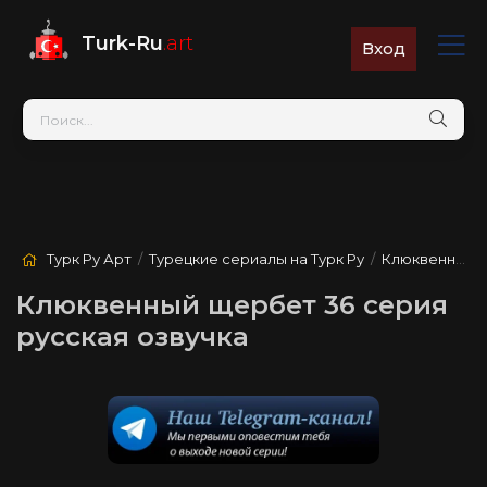
Turk-Ru
.art
Вход
Турк Ру Арт
/
Турецкие сериалы на Турк Ру
/
Клюквенный щербет
Клюквенный щербет 36 серия
русская озвучка