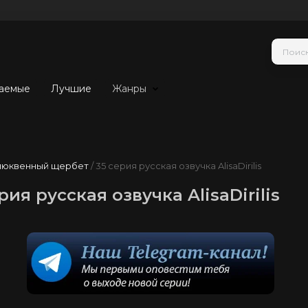
аемые
Лучшие
Жанры
люквенный щербет
/ 35 серия русская озвучка AlisaDirilis
я русская озвучка AlisaDirilis