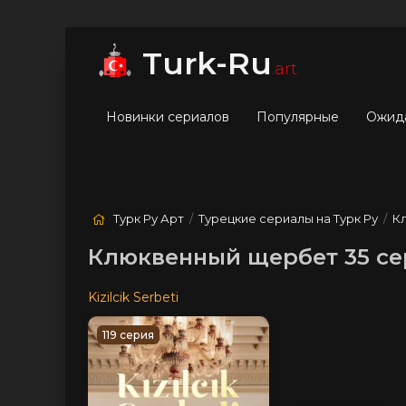
мые
Лучшие
Жанры
Turk-Ru
.art
Новинки сериалов
Популярные
Ожид
Турк Ру Арт
/
Турецкие сериалы на Турк Ру
/
К
Клюквенный щербет 35 сери
Kizilcik Serbeti
119 серия