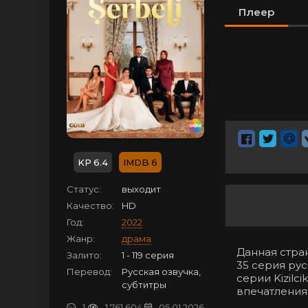
Плеер
6.4
6
Статус:
выходит
Качество:
HD
Год:
2022
Жанр:
драма
Данная стра
Залито:
1 - 119 серия
35 серия рус
Перевод:
Русская озвучка,
серии Kizilc
субтитры
впечатления
1
1 761 604
05.01.2026