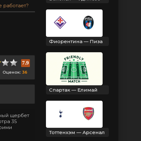
е работает?
Фиорентина — Пиза
7.9
Оценок:
36
Спартак — Елимай
нный щербет
отра 35
воими
Тоттенхэм — Арсенал