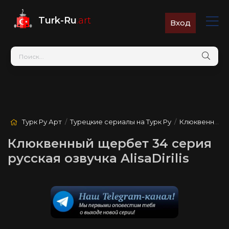
Turk-Ru
.art
Вход
Турк Ру Арт
/
Турецкие сериалы на Турк Ру
/
Клюквенный щербет
Клюквенный щербет 34 серия
русская озвучка AlisaDirilis