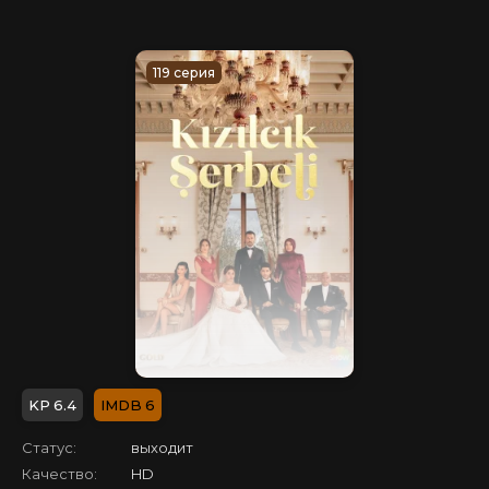
119 серия
6.4
6
Статус:
выходит
Качество:
HD