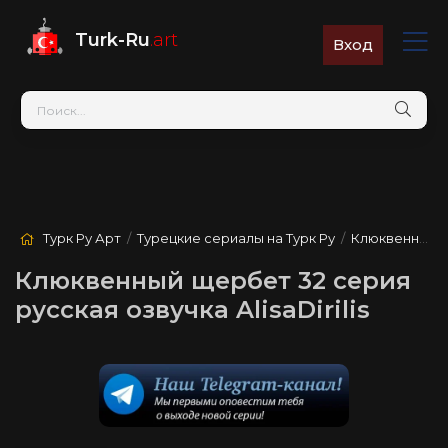
Turk-Ru
.art
Вход
Турк Ру Арт
/
Турецкие сериалы на Турк Ру
/
Клюквенный щербет
Клюквенный щербет 32 серия
русская озвучка AlisaDirilis