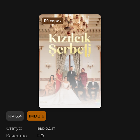
119 серия
6.4
6
Статус:
выходит
Качество:
HD