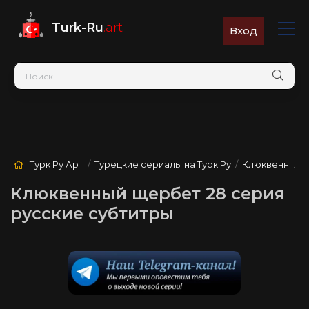
Turk-Ru
.art
Вход
Турк Ру Арт
/
Турецкие сериалы на Турк Ру
/
Клюквенный щербет
Клюквенный щербет 28 серия
русские субтитры