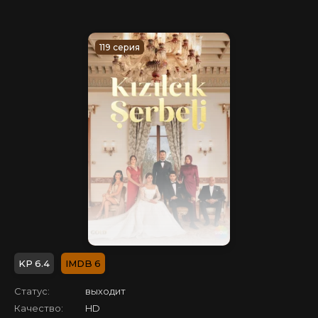
119 серия
6.4
6
Статус:
выходит
Качество:
HD