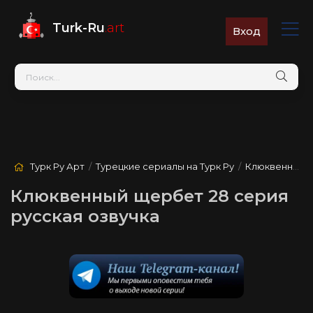
Turk-Ru
.art
Вход
Турк Ру Арт
/
Турецкие сериалы на Турк Ру
/
Клюквенный щербет
Клюквенный щербет 28 серия
русская озвучка