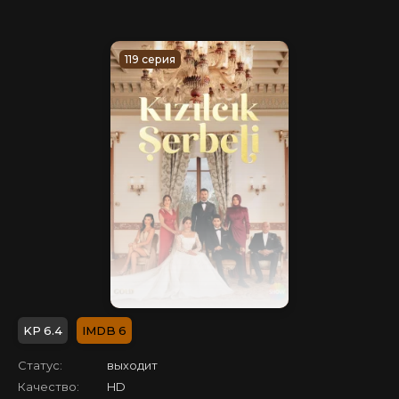
119 серия
6.4
6
Статус:
выходит
Качество:
HD