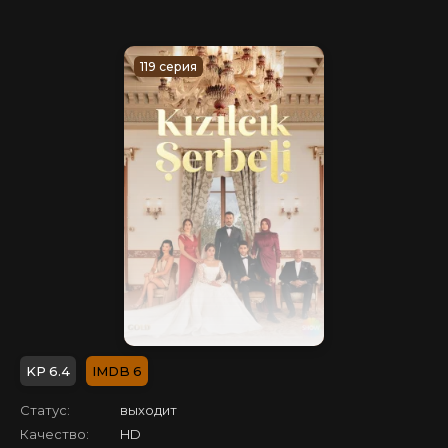
119 серия
6.4
6
Статус:
выходит
Качество:
HD