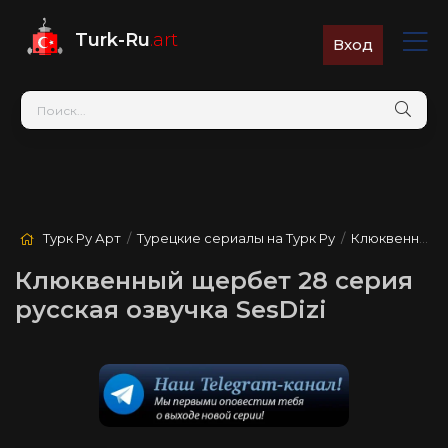
Turk-Ru
.art
Вход
Турк Ру Арт
/
Турецкие сериалы на Турк Ру
/
Клюквенный щербет
Клюквенный щербет 28 серия
русская озвучка SesDizi